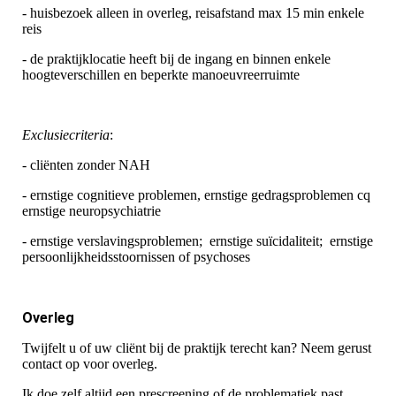
- huisbezoek alleen in overleg, reisafstand max 15 min enkele
reis
- de praktijklocatie heeft bij de ingang en binnen enkele
hoogteverschillen en beperkte manoeuvreerruimte
Exclusiecriteria
:
- cliënten zonder NAH
- ernstige cognitieve problemen, ernstige gedragsproblemen cq
ernstige neuropsychiatrie
- ernstige verslavingsproblemen; ernstige suïcidaliteit; ernstige
persoonlijkheidsstoornissen of psychoses
Overleg
Twijfelt u of uw cliënt bij de praktijk terecht kan? Neem gerust
contact op voor overleg.
Ik doe zelf altijd een prescreening of de problematiek past